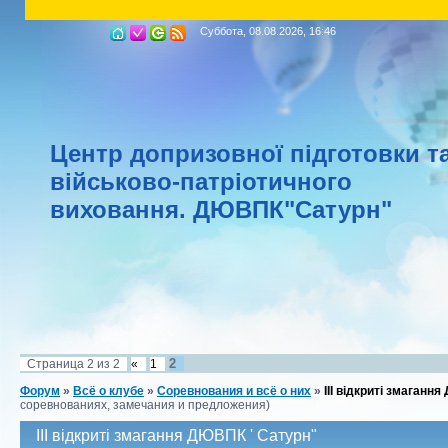
Суббота, 08.08.2026, 16:46
Центр допризовної підготовки т
військово-патріотичного
виховання.
ДЮВПК"Сатурн"
2
Страница
2
из
2
«
1
Форум
»
Всё о клубе
»
Соревнования и всё о них
»
III відкриті змаганн
соревнованиях, замечания и предложения)
III відкриті змагання ДЮВПК ' Сатурн"