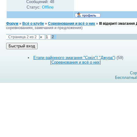
Сообщений:
48
Статус:
Offline
Форум
»
Всё о клубе
»
Соревнования и всё о них
»
III відкриті змаганн
соревнованиях, замечания и предложения)
2
Страница
2
из
2
«
1
Етапи районного змагання "Сокіл"( "Джура")
(59)
[
Соревнования и всё о них
]
Cop
Бесплатны